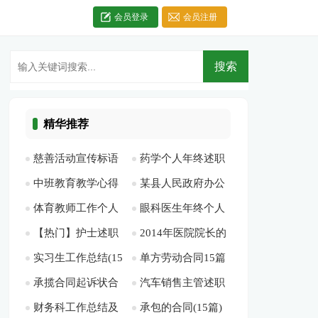
会员登录
会员注册
精华推荐
慈善活动宣传标语
药学个人年终述职
中班教育教学心得
某县人民政府办公
(精选多篇)[此文共
报告2篇[此文共3153
体育教师工作个人
眼科医生年终个人
[此文共7903字]
室扶贫日活动开展情
2039字]
字]
【热门】护士述职
2014年医院院长的
的总结[此文共3979
总结6篇[此文共6272
况汇报[此文共734
实习生工作总结(15
单方劳动合同15篇
报告汇编6篇[此文共
述职述廉报告[此文
字]
字]
字]
承揽合同起诉状合
汽车销售主管述职
篇)[此文共20392字]
[此文共16522字]
6876字]
共9876字]
财务科工作总结及
承包的合同(15篇)
集7篇[此文共1739
报告 5篇[此文共