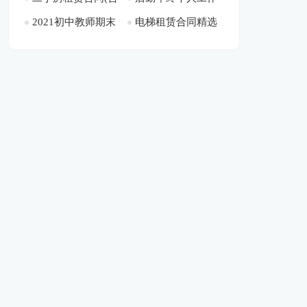
学前调研报告[此文
2021初中教师期末
电梯租赁合同精选
集15篇)[此文共
总结[此文共21760
10194字]
共1564字]
评语多篇[此文共
15篇[此文共24781
10386字]
字]
6201字]
字]