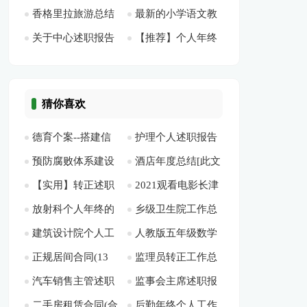
香格里拉旅游总结
最新的小学语文教
明年工作打算[此文
[此文共19335字]
字]
10194字]
关于中心述职报告
【推荐】个人年终
700字[此文共3071
师述职报告范文[此
共1983字]
四篇[此文共6643字]
述职职报告范文九篇
字]
文共2976字]
[此文共14176字]
猜你喜欢
德育个案--搭建信
护理个人述职报告
预防腐败体系建设
酒店年度总结[此文
任桥梁，传递爱的信
范文[此文共5067字]
【实用】转正述职
2021观看电影长津
工作自查报告[此文
共23589字]
息[此文共3074字]
放射科个人年终的
乡级卫生院工作总
模板锦集9篇[此文共
湖的观后感[此文共
共12359字]
建筑设计院个人工
人教版五年级数学
工作总结 [此文共
结[此文共4267字]
10531字]
3816字]
正规居间合同(13
监理员转正工作总
作总结9篇[此文共
第五单元第二课时
7888字]
汽车销售主管述职
监事会主席述职报
篇)[此文共11404字]
结8篇[此文共11846
11853字]
《三角形的面积》教
二手房租赁合同(合
后勤年终个人工作
报告 5篇[此文共
告[此文共3043字]
字]