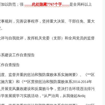
署加以防范；强
……此处隐藏7767个字……
是全局科以上
议事规则，完善议事程序，坚持重大决策、干部任免、重大
定。
批评与自我批评，发挥机关党委（支部）和全局党员的监督
体系建设工作自查报告
工作自查报告
度、监督并重的惩治和预防腐败体系实施纲要》、《**区
施方案》和《**区贯彻惩治和预防腐败体系2014-2014年
入开展党风廉政建设和反腐败斗争，坚决打击环境违法排污
学发展观学习实践活动，“从严治局，从我做起&rdq