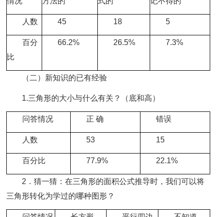
情况
方法的
式的
记不得的
人数
45
18
5
百分
66.2%
26.5%
7.3%
比
（二）新知识的已有经验
1.三角形的大小与什么有关？（底和高）
问答情况
正 确
错误
人数
53
15
百分比
77.9%
22.1%
2．猜一猜：在三角形的面积公式推导时，我们可以将
三角形转化为学过的哪种图形？
问答情况
长方形
平行四边
不知道