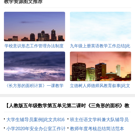
教学资源图文推荐
学校意识形态工作管理办法制度
九年级上册英语教学工作总结[此
[此文共1797字]
文共1631字]
《长方形的面积计算》一课教学
立德树人师德师风教育叙事[此文
工作总结[此文共565字]
共876字]
【人教版五年级数学第五单元第二课时《三角形的面积》教
学前调研报告】相关文章：
大学生辅导员案例[此文共816
班主任语文学科兼大队辅导员
字]
小学2020年安全办公室工作计
个人工作总结[此文共890字]
教师年度考核总结简洁范本