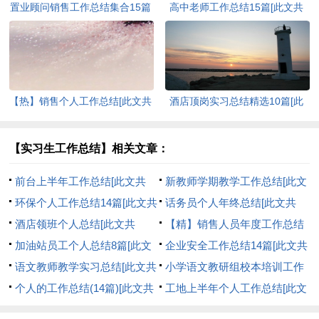
置业顾问销售工作总结集合15篇
高中老师工作总结15篇[此文共
[此文共22694字]
18393字]
【热】销售个人工作总结[此文共
酒店顶岗实习总结精选10篇[此
25147字]
文共15883字]
【实习生工作总结】相关文章：
前台上半年工作总结[此文共
新教师学期教学工作总结[此文
16239字]
环保个人工作总结14篇[此文共
共13695字]
话务员个人年终总结[此文共
24178字]
酒店领班个人总结[此文共
7237字]
【精】销售人员年度工作总结
16681字]
加油站员工个人总结8篇[此文
[此文共18958字]
企业安全工作总结14篇[此文共
共13056字]
语文教师教学实习总结[此文共
25650字]
小学语文教研组校本培训工作
10142字]
个人的工作总结(14篇)[此文共
总结[此文共2135字]
工地上半年个人工作总结[此文
18485字]
共8941字]