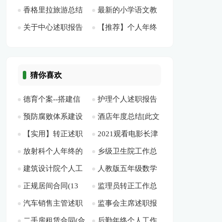
香格里拉旅游总结
最新的小学语文教
明年工作打算[此文
[此文共19335字]
字]
10194字]
关于中心述职报告
【推荐】个人年终
700字[此文共3071
师述职报告范文[此
共1983字]
四篇[此文共6643字]
述职职报告范文九篇
字]
文共2976字]
[此文共14176字]
猜你喜欢
德育个案--搭建信
护理个人述职报告
预防腐败体系建设
酒店年度总结[此文
任桥梁，传递爱的信
范文[此文共5067字]
【实用】转正述职
2021观看电影长津
工作自查报告[此文
共23589字]
息[此文共3074字]
放射科个人年终的
乡级卫生院工作总
模板锦集9篇[此文共
湖的观后感[此文共
共12359字]
建筑设计院个人工
人教版五年级数学
工作总结 [此文共
结[此文共4267字]
10531字]
3816字]
正规居间合同(13
监理员转正工作总
作总结9篇[此文共
第五单元第二课时
7888字]
汽车销售主管述职
监事会主席述职报
篇)[此文共11404字]
结8篇[此文共11846
11853字]
《三角形的面积》教
二手房租赁合同(合
后勤年终个人工作
报告 5篇[此文共
告[此文共3043字]
字]