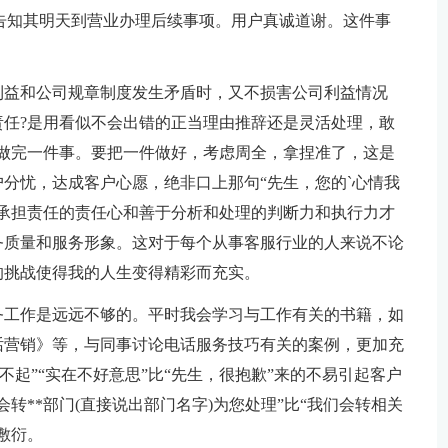
并告知其明天到营业办理后续事项。用户真诚道谢。这件事
利益和公司规章制度发生矛盾时，又不损害公司利益情况
任?是用看似不会出错的正当理由推辞还是灵活处理，敢
做完一件事。要把一件做好，考虑周全，拿捏准了，这是
分忧，达成客户心愿，绝非口上那句“先生，您的`心情我
承担责任的责任心和善于分析和处理的判断力和执行力才
务质量和服务形象。这对于每个从事客服行业的人来说不论
的挑战使得我的人生变得精彩而充实。
务工作是远远不够的。平时我会学习与工作有关的书籍，如
话营销》等，与同事讨论电话服务技巧有关的案例，更加充
不起”“实在不好意思”比“先生，很抱歉”来的不易引起客户
转**部门(直接说出部门名字)为您处理”比“我们会转相关
敷衍。