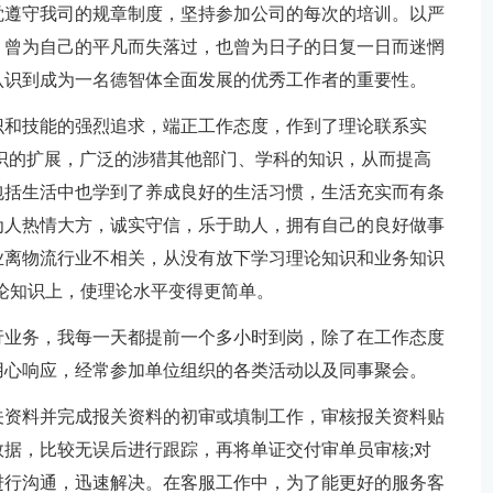
觉遵守我司的规章制度，坚持参加公司的每次的培训。以严
，曾为自己的平凡而失落过，也曾为日子的日复一日而迷惘
认识到成为一名德智体全面发展的优秀工作者的重要性。
识和技能的强烈追求，端正工作态度，作到了理论联系实
识的扩展，广泛的涉猎其他部门、学科的知识，从而提高
包括生活中也学到了养成良好的生活习惯，生活充实而有条
为人热情大方，诚实守信，乐于助人，拥有自己的良好做事
业离物流行业不相关，从没有放下学习理论知识和业务知识
论知识上，使理论水平变得更简单。
行业务，我每一天都提前一个多小时到岗，除了在工作态度
用心响应，经常参加单位组织的各类活动以及同事聚会。
关资料并完成报关资料的初审或填制工作，审核报关资料贴
据，比较无误后进行跟踪，再将单证交付审单员审核;对
进行沟通，迅速解决。在客服工作中，为了能更好的服务客