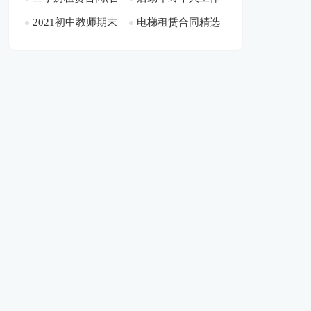
学前调研报告[此文
2021初中教师期末
电梯租赁合同精选
集15篇)[此文共
总结[此文共21760
10194字]
共1564字]
评语多篇[此文共
15篇[此文共24781
10386字]
字]
6201字]
字]