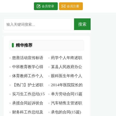
会员登录
会员注册
精华推荐
慈善活动宣传标语
药学个人年终述职
中班教育教学心得
某县人民政府办公
(精选多篇)[此文共
报告2篇[此文共3153
体育教师工作个人
眼科医生年终个人
[此文共7903字]
室扶贫日活动开展情
2039字]
字]
【热门】护士述职
2014年医院院长的
的总结[此文共3979
总结6篇[此文共6272
况汇报[此文共734
实习生工作总结(15
单方劳动合同15篇
报告汇编6篇[此文共
述职述廉报告[此文
字]
字]
字]
承揽合同起诉状合
汽车销售主管述职
篇)[此文共20392字]
[此文共16522字]
6876字]
共9876字]
财务科工作总结及
承包的合同(15篇)
集7篇[此文共1739
报告 5篇[此文共